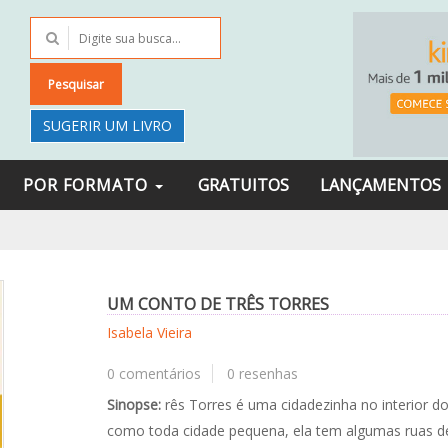
Pesquisar
SUGERIR UM LIVRO
POR FORMATO
GRATUITOS
LANÇAMENTOS
UM CONTO DE TRÊS TORRES
Isabela Vieira
0 comentários
0 resenhas
Sinopse:
rês Torres é uma cidadezinha no interior do
como toda cidade pequena, ela tem algumas ruas de