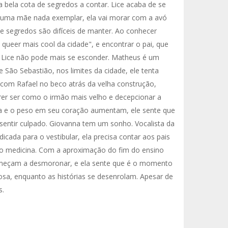
a bela cota de segredos a contar. Lice acaba de se
 e uma mãe nada exemplar, ela vai morar com a avó
e segredos são difíceis de manter. Ao conhecer
queer mais cool da cidade", e encontrar o pai, que
: Lice não pode mais se esconder. Matheus é um
e São Sebastião, nos limites da cidade, ele tenta
com Rafael no beco atrás da velha construção,
r ser como o irmão mais velho e decepcionar a
a e o peso em seu coração aumentam, ele sente que
entir culpado. Giovanna tem um sonho. Vocalista da
cada para o vestibular, ela precisa contar aos pais
não medicina. Com a aproximação do fim do ensino
omeçam a desmoronar, e ela sente que é o momento
ciosa, enquanto as histórias se desenrolam. Apesar de
s.