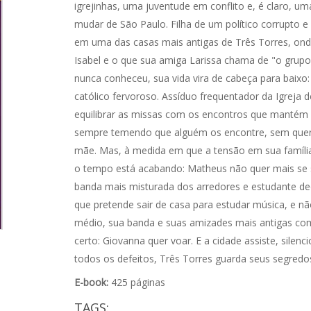
igrejinhas, uma juventude em conflito e, é claro, um
mudar de São Paulo. Filha de um político corrupto
em uma das casas mais antigas de Três Torres, ond
Isabel e o que sua amiga Larissa chama de "o grupo 
nunca conheceu, sua vida vira de cabeça para baixo
católico fervoroso. Assíduo frequentador da Igreja d
equilibrar as missas com os encontros que mantém 
sempre temendo que alguém os encontre, sem quere
mãe. Mas, à medida em que a tensão em sua famíli
o tempo está acabando: Matheus não quer mais se s
banda mais misturada dos arredores e estudante dedi
que pretende sair de casa para estudar música, e 
médio, sua banda e suas amizades mais antigas c
certo: Giovanna quer voar. E a cidade assiste, silen
todos os defeitos, Três Torres guarda seus segredo
E-book:
425 páginas
TAGS: