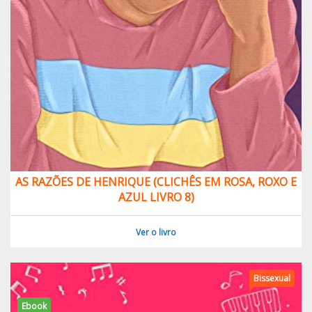
AS RAZÕES DE HENRIQUE (CLICHÊS EM ROSA, ROXO E
AZUL LIVRO 8)
Ver o livro
Bissexual
Ebook