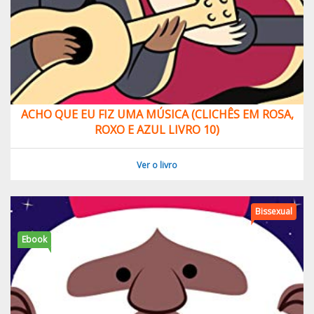
ACHO QUE EU FIZ UMA MÚSICA (CLICHÊS EM ROSA,
ROXO E AZUL LIVRO 10)
Ver o livro
Bissexual
Ebook