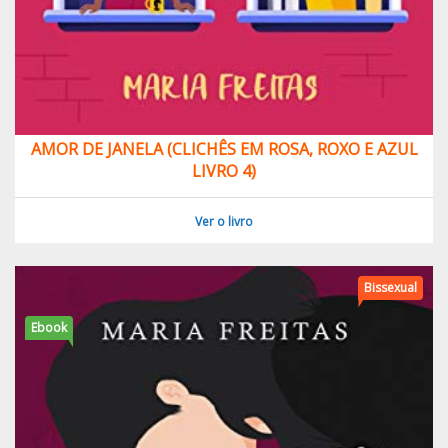
AMOR DE JANELA (CLICHÊS EM ROSA, ROXO E AZUL
LIVRO 4)
Ver o livro
Bissexual
Ebook