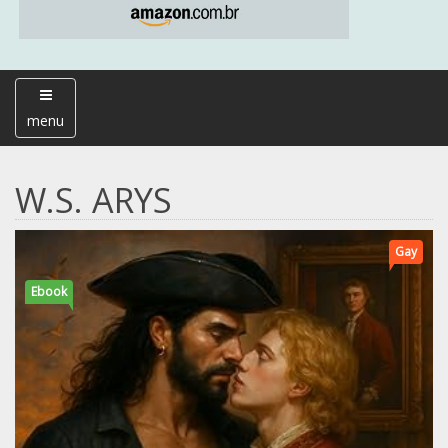
menu
W.S. ARYS
Gay
Ebook