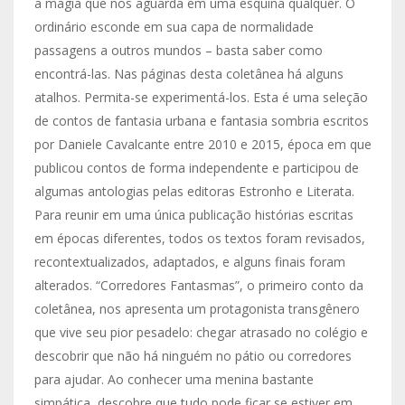
a magia que nos aguarda em uma esquina qualquer. O
ordinário esconde em sua capa de normalidade
passagens a outros mundos – basta saber como
encontrá-las. Nas páginas desta coletânea há alguns
atalhos. Permita-se experimentá-los. Esta é uma seleção
de contos de fantasia urbana e fantasia sombria escritos
por Daniele Cavalcante entre 2010 e 2015, época em que
publicou contos de forma independente e participou de
algumas antologias pelas editoras Estronho e Literata.
Para reunir em uma única publicação histórias escritas
em épocas diferentes, todos os textos foram revisados,
recontextualizados, adaptados, e alguns finais foram
alterados. “Corredores Fantasmas”, o primeiro conto da
coletânea, nos apresenta um protagonista transgênero
que vive seu pior pesadelo: chegar atrasado no colégio e
descobrir que não há ninguém no pátio ou corredores
para ajudar. Ao conhecer uma menina bastante
simpática, descobre que tudo pode ficar se estiver em