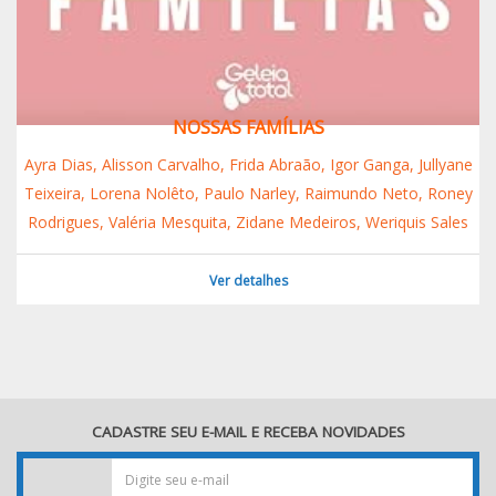
NOSSAS FAMÍLIAS
Ayra Dias, Alisson Carvalho, Frida Abraão, Igor Ganga, Jullyane
Teixeira, Lorena Nolêto, Paulo Narley, Raimundo Neto, Roney
Rodrigues, Valéria Mesquita, Zidane Medeiros, Weriquis Sales
Ver detalhes
CADASTRE SEU E-MAIL E RECEBA NOVIDADES