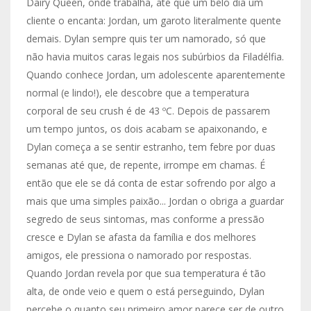
Dairy Queen, onde trabalha, até que um belo dia um
cliente o encanta: Jordan, um garoto literalmente quente
demais. Dylan sempre quis ter um namorado, só que
não havia muitos caras legais nos subúrbios da Filadélfia.
Quando conhece Jordan, um adolescente aparentemente
normal (e lindo!), ele descobre que a temperatura
corporal de seu crush é de 43 ºC. Depois de passarem
um tempo juntos, os dois acabam se apaixonando, e
Dylan começa a se sentir estranho, tem febre por duas
semanas até que, de repente, irrompe em chamas. É
então que ele se dá conta de estar sofrendo por algo a
mais que uma simples paixão... Jordan o obriga a guardar
segredo de seus sintomas, mas conforme a pressão
cresce e Dylan se afasta da família e dos melhores
amigos, ele pressiona o namorado por respostas.
Quando Jordan revela por que sua temperatura é tão
alta, de onde veio e quem o está perseguindo, Dylan
percebe o quanto seu primeiro amor parece ser de outro