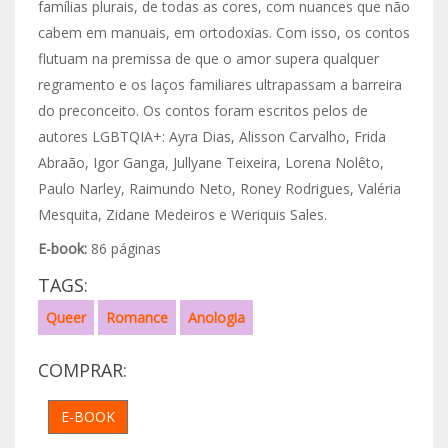
famílias plurais, de todas as cores, com nuances que não
cabem em manuais, em ortodoxias. Com isso, os contos
flutuam na premissa de que o amor supera qualquer
regramento e os laços familiares ultrapassam a barreira
do preconceito. Os contos foram escritos pelos de
autores LGBTQIA+: Ayra Dias, Alisson Carvalho, Frida
Abraão, Igor Ganga, Jullyane Teixeira, Lorena Nolêto,
Paulo Narley, Raimundo Neto, Roney Rodrigues, Valéria
Mesquita, Zidane Medeiros e Weriquis Sales.
E-book:
86 páginas
TAGS:
Queer
Romance
Anologia
COMPRAR:
E-BOOK