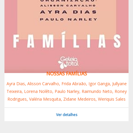
NOSSAS FAMÍLIAS
Ayra Dias, Alisson Carvalho, Frida Abraão, Igor Ganga, Jullyane
Teixeira, Lorena Nolêto, Paulo Narley, Raimundo Neto, Roney
Rodrigues, Valéria Mesquita, Zidane Medeiros, Weriquis Sales
Ver detalhes