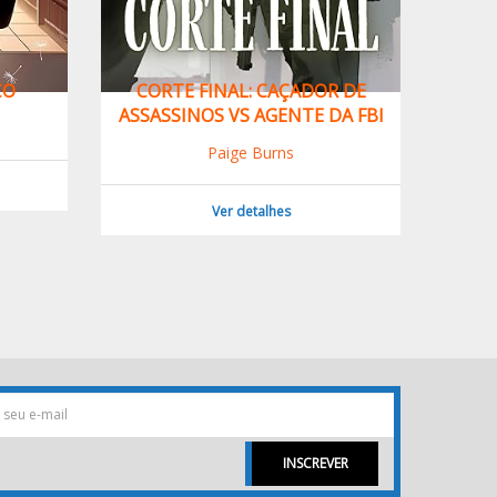
ÇO
CORTE FINAL: CAÇADOR DE
COMO 
ASSASSINOS VS AGENTE DA FBI
Paige Burns
Ver detalhes
INSCREVER