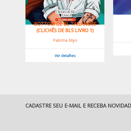
NTE
BOTTOM DE BL TAILANDÊS
(CLICHÊS DE BLS LIVRO 1)
Paloma Myo
Ver detalhes
CADASTRE SEU E-MAIL E RECEBA NOVIDA