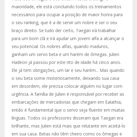
maioridade, ele está concluindo todos os treinamentos
necessários para ocupar a posição de maior honra para
o seu ranking, que é a de servir um nobre e ser o seu
braço direito. Se tudo der certo, Taegan irá trabalhar
para um bom clã e irá ajudar um jovem alfa a alcançar o
seu potencial. Os nobres alfas, quando maduros,
ganham um servo beta e um harém de ômegas. Julien
Hadeon já passou por este rito de idade há cinco anos.
Ele já tem obrigações, um lar e seu harém... Mas quando
o seu beta some misteriosamente, deixando sua casa
em desordem, ele precisa colocar alguém no lugar com
urgência. A família de Julien é responsável por receber as
embarcações de mercadorias que chegam em Ealathia,
então é fundamental que o servo seja fluente em muitas
línguas. Todos os professores disseram que Taegan era
brilhante, mas Julien está mais que relutante em aceitá-lo
em sua casa. Betas não têm cheiro como os ômegas e