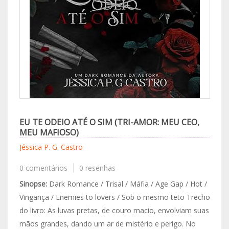
EU TE ODEIO ATÉ O SIM (TRI-AMOR: MEU CEO,
MEU MAFIOSO)
Jéssica P. G. Castro
0 comentários
0 resenhas
Sinopse:
Dark Romance / Trisal / Máfia / Age Gap / Hot /
Vingança / Enemies to lovers / Sob o mesmo teto Trecho
do livro: As luvas pretas, de couro macio, envolviam suas
mãos grandes, dando um ar de mistério e perigo. No