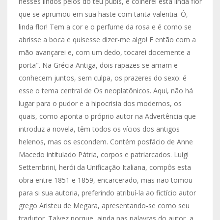
nesses lindos pelos do teu púbis, e colherei esta linda flor
que se aprumou em sua haste com tanta valentia. Ó,
linda flor! Tem a cor e o perfume da rosa e é como se
abrisse a boca e quisesse dizer-me algo! E então com a
mão avançarei e, com um dedo, tocarei docemente a
porta". Na Grécia Antiga, dois rapazes se amam e
conhecem juntos, sem culpa, os prazeres do sexo: é
esse o tema central de Os neoplatônicos. Aqui, não há
lugar para o pudor e a hipocrisia dos modernos, os
quais, como aponta o próprio autor na Advertência que
introduz a novela, têm todos os vícios dos antigos
helenos, mas os escondem. Contém posfácio de Anne
Macedo intitulado Pátria, corpos e patriarcados. Luigi
Settembrini, herói da Unificação Italiana, compôs esta
obra entre 1851 e 1859, encarcerado, mas não tomou
para si sua autoria, preferindo atribuí-la ao fictício autor
grego Aristeu de Megara, apresentando-se como seu
tradutor. Talvez porque, ainda nas palavras do autor, a