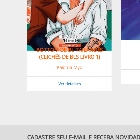
NTE
BOTTOM DE BL TAILANDÊS
(CLICHÊS DE BLS LIVRO 1)
Paloma Myo
Ver detalhes
CADASTRE SEU E-MAIL E RECEBA NOVIDA