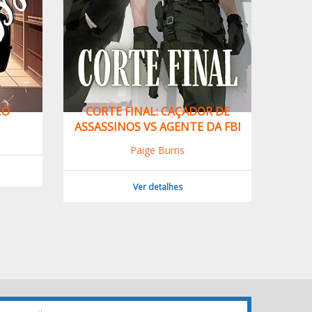
ÇO
CORTE FINAL: CAÇADOR DE
COMO 
ASSASSINOS VS AGENTE DA FBI
Paige Burns
Ver detalhes