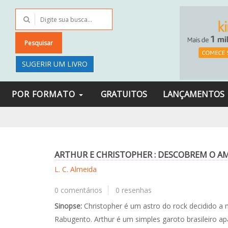
Pesquisar
SUGERIR UM LIVRO
POR FORMATO
GRATUITOS
LANÇAMENTOS
ARTHUR E CHRISTOPHER : DESCOBREM O A
L. C. Almeida
0 comentários
0 resenhas
Sinopse:
Christopher é um astro do rock decidido a m
Rabugento. Arthur é um simples garoto brasileiro ap