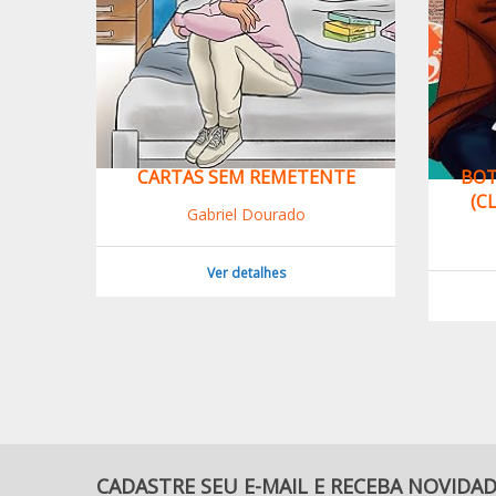
 SEM REMETENTE
BOTTOM DE BL TAILANDÊS
(CLICHÊS DE BLS LIVRO 1)
briel Dourado
Paloma Myo
Ver detalhes
Ver detalhes
CADASTRE SEU E-MAIL E RECEBA NOVIDA