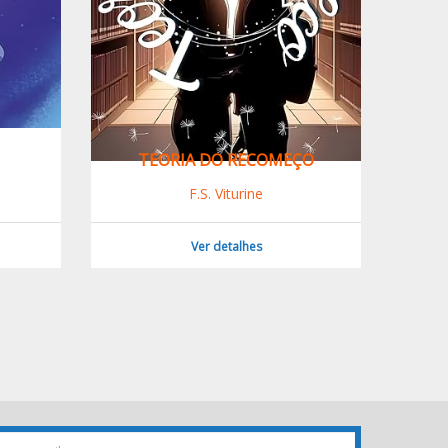
A DO RECOMEÇO
CORTE FINAL: CAÇADOR DE
ASSASSINOS VS AGENTE DA F
F.S. Viturine
Paige Burns
Ver detalhes
Ver detalhes