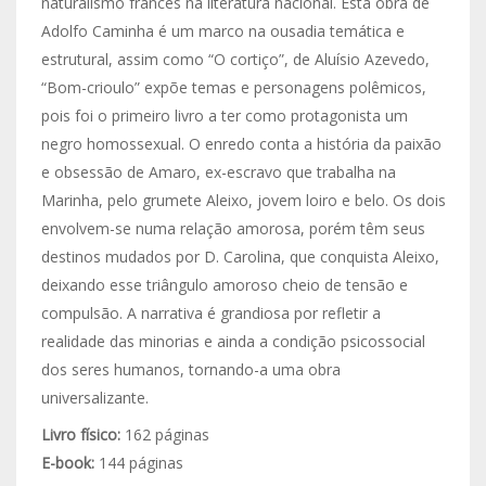
naturalismo francês na literatura nacional. Esta obra de
Adolfo Caminha é um marco na ousadia temática e
estrutural, assim como “O cortiço”, de Aluísio Azevedo,
“Bom-crioulo” expõe temas e personagens polêmicos,
pois foi o primeiro livro a ter como protagonista um
negro homossexual. O enredo conta a história da paixão
e obsessão de Amaro, ex-escravo que trabalha na
Marinha, pelo grumete Aleixo, jovem loiro e belo. Os dois
envolvem-se numa relação amorosa, porém têm seus
destinos mudados por D. Carolina, que conquista Aleixo,
deixando esse triângulo amoroso cheio de tensão e
compulsão. A narrativa é grandiosa por refletir a
realidade das minorias e ainda a condição psicossocial
dos seres humanos, tornando-a uma obra
universalizante.
Livro físico:
162 páginas
E-book:
144 páginas