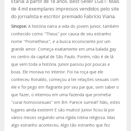
Etária: a partir de 18 anos. Best-Seller LGBT: Mais
de 4 mil exemplares impressos vendidos pelo site
do jornalista e escritor premiado Fabrício Viana.
Sinopse:
A história narra a vida do jovem Junior, também
conhecido como "Theus" por causa de seu estranho
nome "Prometheus", e a busca inconsciente por um
grande amor. Começa exatamente em uma balada gay
no centro da capital de São Paulo. Porém, não é de lá
que vem toda a história. Junior passou por poucas e
boas. Ele morava no Interior. Foi na roça que ele
conheceu Ronaldo, começou a ter relações sexuais com
ele e foi pego em flagrante por seu pai que, sem saber o
que fazer, o internou em uma fazenda que prometia
"curar homossexuais" em BH. Parece surreal? Não, estes
lugares ainda existem! E são muitos! Junior ficou lá por
vários meses seguindo uma rígida rotina religiosa. Mas
algo estranho aconteceu. Algo tão estranho que fez