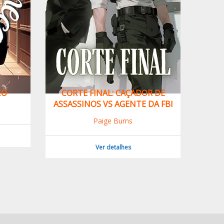
ÇO
CORTE FINAL: CAÇADOR DE
COMO 
ASSASSINOS VS AGENTE DA FBI
Paige Burns
Ver detalhes