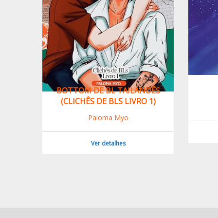
NTE
BOTTOM DE BL TAILANDÊS
(CLICHÊS DE BLS LIVRO 1)
Paloma Myo
Ver detalhes