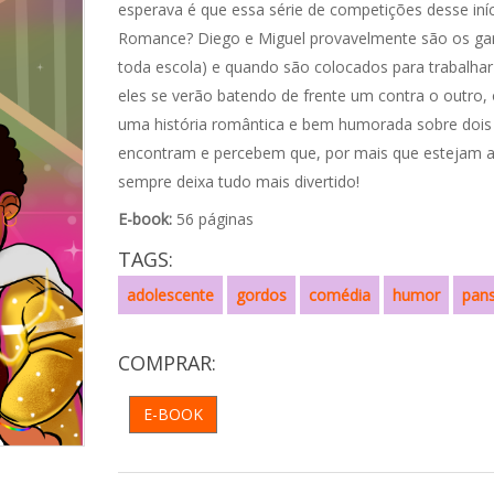
esperava é que essa série de competições desse iníc
Romance? Diego e Miguel provavelmente são os garo
toda escola) e quando são colocados para trabalhar 
eles se verão batendo de frente um contra o outro, o
uma história romântica e bem humorada sobre dois
encontram e percebem que, por mais que estejam a
sempre deixa tudo mais divertido!
E-book:
56 páginas
TAGS:
adolescente
gordos
comédia
humor
pans
COMPRAR:
E-BOOK