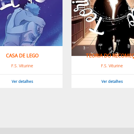
CASA DE LEGO
TEORIA DO RECOME
F.S. Viturine
F.S. Viturine
Ver detalhes
Ver detalhes