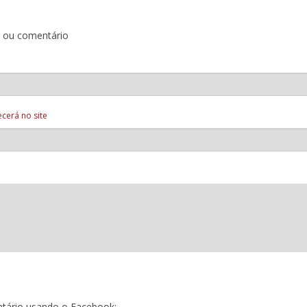
o ou comentário
cerá no site
tário usando o Facebook: