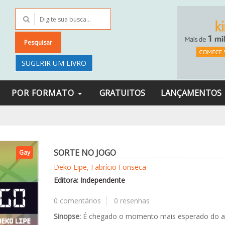
Pesquisar
SUGERIR UM LIVRO
POR FORMATO
GRATUITOS
LANÇAMENTOS
SORTE NO JOGO
Gay
Deko Lipe, Fabrício Fonseca
Editora: Independente
0 comentários
0 resenhas
Sinopse:
É chegado o momento mais esperado do ano