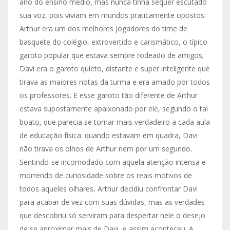
ano do ensino médio, mas nunca tinha sequer escutado
sua voz, pois viviam em mundos praticamente opostos:
Arthur era um dos melhores jogadores do time de
basquete do colégio, extrovertido e carismático, o típico
garoto popular que estava sempre rodeado de amigos;
Davi era o garoto quieto, distante e super inteligente que
tirava as maiores notas da turma e era amado por todos
os professores. E esse garoto tão diferente de Arthur
estava supostamente apaixonado por ele, segundo o tal
boato, que parecia se tornar mais verdadeiro a cada aula
de educação física: quando estavam em quadra, Davi
não tirava os olhos de Arthur nem por um segundo.
Sentindo-se incomodado com aquela atenção intensa e
morrendo de curiosidade sobre os reais motivos de
todos aqueles olhares, Arthur decidiu confrontar Davi
para acabar de vez com suas dúvidas, mas as verdades
que descobriu só serviram para despertar nele o desejo
de se aproximar mais de Davi, e assim aconteceu. A