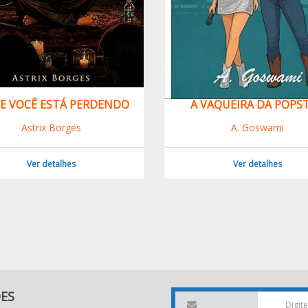
E VOCÊ ESTÁ PERDENDO
A VAQUEIRA DA POPS
Astrix Borges
A. Goswami
Ver detalhes
Ver detalhes
DES