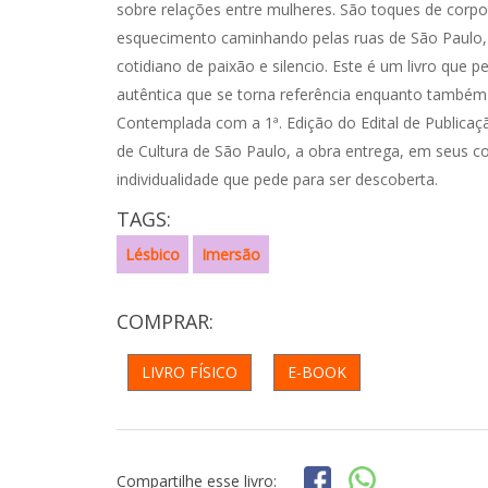
sobre relações entre mulheres. São toques de corpos
esquecimento caminhando pelas ruas de São Paulo,
cotidiano de paixão e silencio. Este é um livro que
autêntica que se torna referência enquanto também 
Contemplada com a 1ª. Edição do Edital de Publicaçã
de Cultura de São Paulo, a obra entrega, em seus c
individualidade que pede para ser descoberta.
TAGS:
Lésbico
Imersão
COMPRAR:
LIVRO FÍSICO
E-BOOK
Compartilhe esse livro: