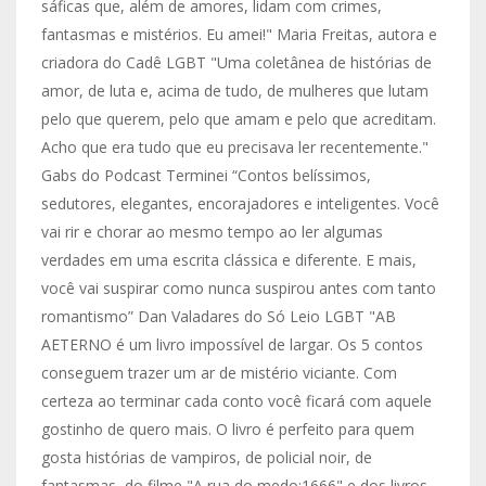
sáficas que, além de amores, lidam com crimes,
fantasmas e mistérios. Eu amei!" Maria Freitas, autora e
criadora do Cadê LGBT "Uma coletânea de histórias de
amor, de luta e, acima de tudo, de mulheres que lutam
pelo que querem, pelo que amam e pelo que acreditam.
Acho que era tudo que eu precisava ler recentemente."
Gabs do Podcast Terminei “Contos belíssimos,
sedutores, elegantes, encorajadores e inteligentes. Você
vai rir e chorar ao mesmo tempo ao ler algumas
verdades em uma escrita clássica e diferente. E mais,
você vai suspirar como nunca suspirou antes com tanto
romantismo” Dan Valadares do Só Leio LGBT "AB
AETERNO é um livro impossível de largar. Os 5 contos
conseguem trazer um ar de mistério viciante. Com
certeza ao terminar cada conto você ficará com aquele
gostinho de quero mais. O livro é perfeito para quem
gosta histórias de vampiros, de policial noir, de
fantasmas, do filme "A rua do medo:1666" e dos livros