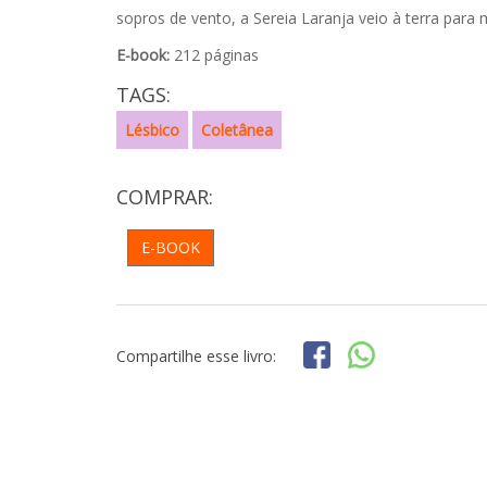
sopros de vento, a Sereia Laranja veio à terra par
E-book:
212 páginas
TAGS:
Lésbico
Coletânea
COMPRAR:
E-BOOK
Compartilhe esse livro: