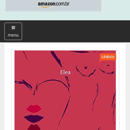
menu
Lésbico