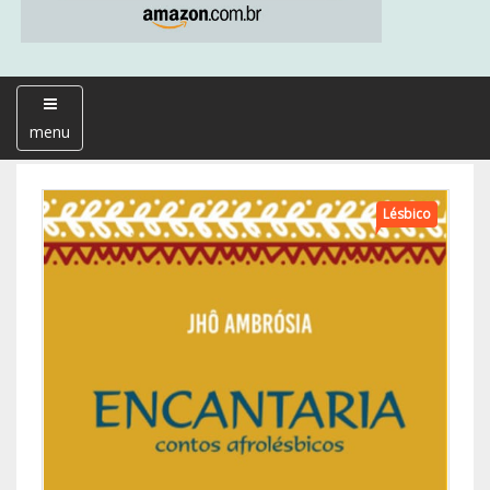
menu
Lésbico