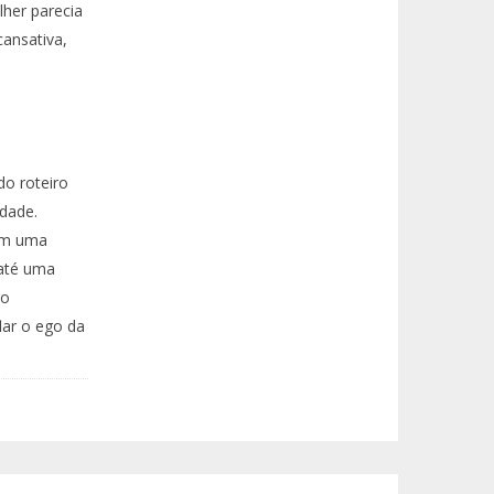
her parecia
cansativa,
do roteiro
dade.
com uma
 até uma
ro
lar o ego da