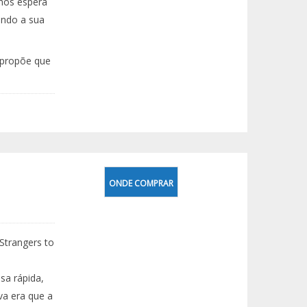
enos espera
ando a sua
a propõe que
ONDE COMPRAR
Strangers to
sa rápida,
a era que a