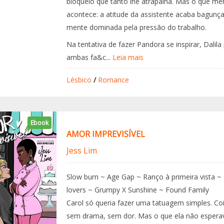
bloqueio que tanto lhe atrapalha. Mas o que m
acontece: a atitude da assistente acaba bagunç
mente dominada pela pressão do trabalho.
Na tentativa de fazer Pandora se inspirar, Dalil
ambas fa&c...
Leia mais
Lésbico
/
Romance
Ebook
AMOR IMPREVISÍVEL
Jess Lim
Slow burn ~ Age Gap ~ Ranço à primeira vista ~ 
lovers ~ Grumpy X Sunshine ~ Found Family
Carol só queria fazer uma tatuagem simples. Coi
sem drama, sem dor. Mas o que ela não esperav