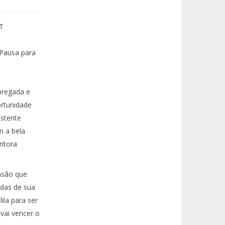
T
Pausa para
pregada e
rtunidade
istente
m a bela
ritora
nsão que
das de sua
ila para ser
vai vencer o