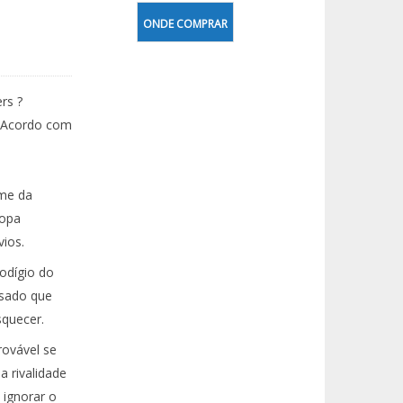
ONDE COMPRAR
rs ?
 Acordo com
ime da
Copa
vios.
rodígio do
ssado que
squecer.
ovável se
a rivalidade
 ignorar o