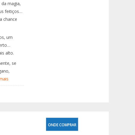
e da magia,
us feitiços…
da chance
gos, um
certo…
s alto.
mente, se
gano,
 mais
ONDE COMPRAR